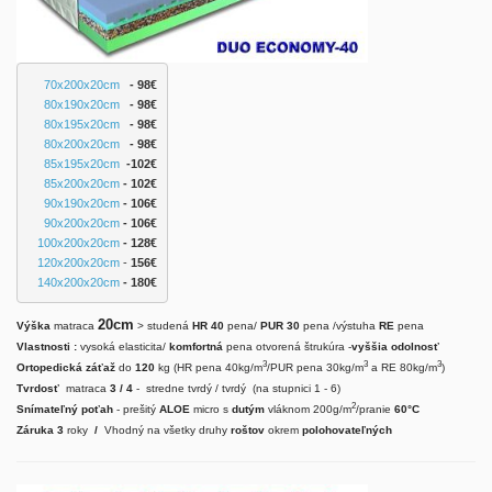
70x200x20cm
   - 98€
80x190x20cm
   - 98€
80x195x20cm
   - 98€
80x200x20cm
   - 98€
85x195x20cm
 -102€
85x200x20cm
- 102€
90x190x20cm
- 106€
90x200x20cm
 - 106
€
100x200x20cm
 - 128€
120x200x20cm
 - 
156€
140x200x20cm
 - 180€
20cm
Výška
matraca
> studená
HR 40
pena/
PUR 30
pena /výstuha
RE
pena
Vlastnosti :
vysoká elasticita/
komfortná
pena otvorená štrukúra -
vyššia odolnosť
3
3
3
Ortopedická záťaž
do
120
kg (HR pena 40kg/m
/PUR pena 30kg/m
a RE 80kg/m
)
Tvrdosť
matraca
3 / 4
- stredne tvrdý / tvrdý (na stupnici 1 - 6)
2
Snímateľný poťah
- prešitý
ALOE
micro s
dutým
vláknom 200g/m
/pranie
60°C
Záruka 3
roky
/
Vhodný na všetky druhy
roštov
okrem
polohovateľných