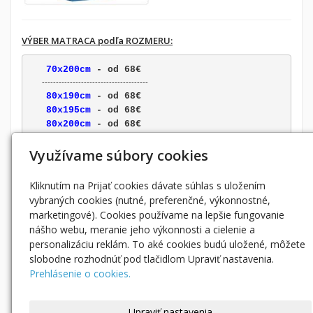
VÝBER MATRACA podľa ROZMERU:
70x200cm
 - od 68€
      --------------------------------------
80x190cm
- od 68€
80x195cm
- od 68€
80x200cm
 - od 68€
      --------------------------------------
85x190cm
- od 70€
Využívame súbory cookies
85x195cm
- od 70€
85x200cm
 - od 70€
Kliknutím na Prijať cookies dávate súhlas s uložením
      --------------------------------------
vybraných cookies (nutné, preferenčné, výkonnostné,
90x190cm
- od 72€
marketingové). Cookies používame na lepšie fungovanie
90x195cm
- od 72€
nášho webu, meranie jeho výkonnosti a cielenie a
90x200cm
 - od 72€
personalizáciu reklám. To aké cookies budú uložené, môžete
      --------------------------------------
slobodne rozhodnúť pod tlačidlom Upraviť nastavenia.
100x200cm
 - od 88€
Prehlásenie o cookies.
120x200cm
 -od 106€
140x200cm
 -od 125€
160x200cm
 -od 140€
Upraviť nastavenia