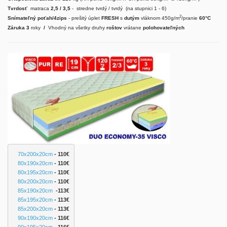
Tvrdosť
matraca
2,5 / 3,5
- stredne tvrdý / tvrdý (na stupnici 1 - 6)
2
Snímateľný poťah/4zips
- prešitý úplet
FRESH
s
dutým
vláknom 450g/m
/pranie
60°C
Záruka 3
roky
/
Vhodný na všetky druhy
roštov
vrátane
polohovateľných
70x200x20cm
 - 110€
80x190x20cm
 - 110€
80x195x20cm
 - 110€
80x200x20cm
 - 110€
85x190x20cm
 -113€
85x195x20cm
 - 113€
85x200x20cm
- 113€
90x190x20cm
- 116€
90x195x20cm
 - 116€