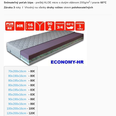
2
Snímateľný poťah /zips
- prešitý ALOE micro s dutým vláknom 200g/m
/ pranie
60°C
Záruka 3
roky
/
Vhodný na všetky
druhy
roštov
okrem
polohovateľných
70x200x16cm
   - 80€
80x190x16cm
   - 80€
80x195x16cm
   - 80€
80x200x16cm
   - 80€
85x195x16cm
 - 83€
85x200x16cm
 - 83€
90x190x16cm
 - 86€
90x200x16cm
   - 86
€
100x200x16cm
 - 100€
120x200x16cm
 - 
120€