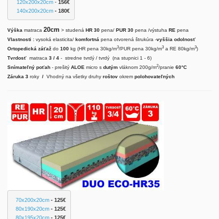
120x200x20cm
 - 
156€
140x200x20cm
 - 180€
20cm
Výška
matraca
> studená
HR 30
pena/
PUR 30
pena /výstuha
RE
pena
Vlastnosti :
vysoká elasticita/
komfortná
pena otvorená štrukúra -
vyššia odolnosť
3
3
3
Ortopedická záťaž
do
100
kg (HR pena 30kg/m
/PUR pena 30kg/m
a RE 80kg/m
)
Tvrdosť
matraca
3 / 4
- stredne tvrdý / tvrdý (na stupnici 1 - 6)
2
Snímateľný poťah
- prešitý
ALOE
micro s
dutým
vláknom 200g/m
/pranie
60°C
Záruka 3
roky
/
Vhodný na všetky druhy
roštov
okrem
polohovateľných
70x200x20cm
- 125
€
80x190x20cm
- 125
€
80x195x20cm
 - 125€