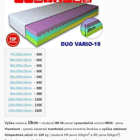
70x200x19cm
   - 90€
80x190x19cm
   - 90€
80x195x19cm
   - 90€
80x200x19cm
   - 90€
85x195x19cm
 - 94€
85x200x19cm
 - 94€
90x190x19cm
 - 98€
90x200x19cm
   - 98
€
100x200x19cm
 - 120€
120x200x19cm
 - 
135€
140x200x19cm
 - 160€
19cm
Výška
matraca
> studená
HR 30
pena/
vymeniteľná
vrchná
HR30
- pena
Vlastnosti :
vysoká elasticita/
komfortná
pena-otvorená štrukúra a
vyššia odolnosť
3
3
Ortopedická záťaž
do
100
kg ( studená HR pena 30kg/m
a RE pena 80kg/m
)