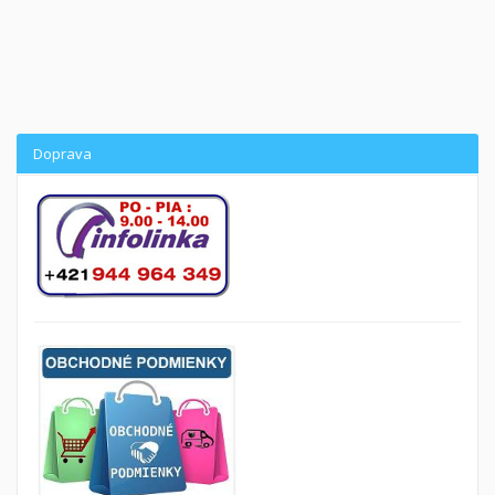
skladom do 3 dní. Matrace 70x200 od 68€, matrace 80x190 od 68€, matrace 80x195 od 66€, matrace
80x200 od 66€, matrace 85x190 od 68€, matrace 85x195 od 68€, matrace 85x200 od 68€, matrace
90x190 od 70€, matrace 90x195 od 70€, matrace 90x200 od 70€, matrace 100x200 od 85€, matrace
120x200 od 106€, matrace 140x200 od 125€, matrace 160x200 od 130€ a matrace 180x200 od 150€.
Sendvičový matrac . Lacné madrace Čadca a madrac Žilina .
Doprava