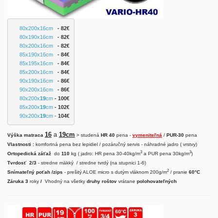
80x200x16cm
   - 82€
80x190x16cm
   - 82
€
80x200x16cm
   - 82€
85x190x16cm
 - 84€
85x195x16cm
 - 84€
85x200x16cm
 - 84€
90x190x16cm
 - 86€
90x200x16cm
 - 86€
80x200x
19
cm
 - 100
€
85x200x
19
cm
- 102€
90x200x
19
cm
 - 
104€
16
a
19cm
Výška matraca
> studená
HR 40
pena -
vymeniteľná
/
PUR-30
pena
Vlastnosti :
komfortná pena bez lepidiel / pozáručný servis - náhradné jadro ( vrstvy)
3
3
Ortopedická záťaž
do
110
kg ( jadro: HR pena 30-40kg/m
a PUR pena 30kg/m
)
Tvrdosť 2/3
- stredne mäkký / stredne tvrdý (na stupnici 1-6)
2
Snímateľný poťah /zips
- prešitý ALOE micro s dutým vláknom 200g/m
/ pranie
60°C
Záruka 3
roky
/
Vhodný na všetky
druhy
roštov
vrátane
polohovateľných