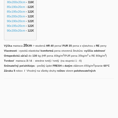
80x200x20cm
 - 116€
85x190x20cm
 -122€
85x195x20cm
 - 122€
85x200x20cm
- 122€
90x190x20cm
- 122€
90x195x20cm
 - 122€
90x200x20cm
 - 122
€
20cm
Výška
matraca
> studená
HR 40
pena/
PUR 35
pena s výstuhou z
RE
peny
Vlastnosti :
vysoká elasticita/
komfortná
pena otvorená štrukúra -
vyššia odolnosť
3
3
3
Ortopedická záťaž
do
130
kg (HR pena 40kg/m
/PUR pena 35kg/m
a RE 80kg/m
)
Tvrdosť
matraca
3 / 4
- stredne tvrdý / tvrdý (na stupnici 1 - 6)
2
Snímateľný poťah/4zips
- prešitý úplet
FRESH
s
dutým
vláknom 450g/m
/pranie
60°C
Záruka 5
rokov
/
Vhodný na všetky druhy
roštov
okrem
polohovateľných
Matrace RELAXPUR® slovenskej výroby. Akcia matrace 80x195, matrace 80x200, matrace 85x195 a
matrace 90x200 skladom. Kvalitné matrace od 54 €, snímateľný poťah u všetkých matracov a
detské matrace. Ortopedické matrace rôznych typov, matrace všetkých rozmerov a štandardné
rozmery matracov skladom. Doprava matracov zdarma. Matrac 70x200, matrac 80x195, matrac
80x200, matrac 85x195, matrac 85x200, matrac 90x195, matrac 90x200, matrac 100x200, matrac
120x200, matrac 140x200, matrac 160x200 a matrac 180x200 skladom. Výber matracov z PUR peny,
matrace z HR peny a matrace z pamäťovej peny. Záruka na matrace 3 roky. Doprava matracov