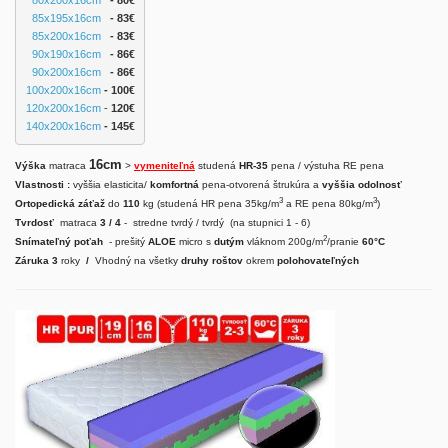
85x195x16cm
 - 83€
85x200x16cm
 - 83€
90x190x16cm
 - 86€
90x200x16cm
   - 86
€
100x200x16cm
 - 100€
120x200x16cm
 - 
120€
140x200x16cm
 - 145€
16cm
Výška
matraca
>
vymeniteľná
studená
HR-35
pena / výstuha RE pena
Vlastnosti :
vyššia elasticita/
komfortná
pena-otvorená štrukúra a
vyššia odolnosť
3
3
Ortopedická záťaž
do
110
kg (studená HR pena 35kg/m
a RE pena 80kg/m
)
Tvrdosť
matraca
3 / 4
- stredne tvrdý / tvrdý (na stupnici 1 - 6)
2
Snímateľný poťah
- prešitý
ALOE
micro s
dutým
vláknom 200g/m
/pranie
60°C
Záruka 3
roky
/
Vhodný na všetky
druhy roštov
okrem
polohovateľných