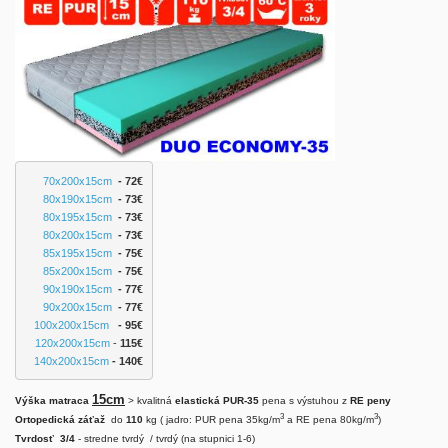
70x200x15cm
  - 72€
80x190x15cm
 - 73€
80x195x15cm
 - 73€
80x200x15cm
  - 73€
85x195x15cm
 - 75€
85x200x15cm
 - 75€
90x190x15cm
 - 77€
90x200x15cm
  - 77
€
100x200x15cm
   - 95
€
120x200x15cm
 - 
115€
140x200x15cm
 - 140€
15cm
Výška matraca
> kvalitná
elastická PUR-35
pena s výstuhou z
RE peny
3
3
Ortopedická záťaž
do
110
kg ( jadro: PUR pena 35kg/m
a RE pena 80kg/m
)
Tvrdosť 3/4
- stredne tvrdý / tvrdý (na stupnici 1-6)