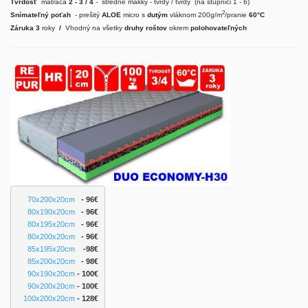
Tvrdosť
matraca
2 - 3 / 4
- stredne mäkký - tvrdý / tvrdý (na stupnici 1 - 6)
2
Snímateľný poťah
- prešitý
ALOE
micro s
dutým
vláknom 200g/m
/pranie
60°C
Záruka 3
roky
/
Vhodný na všetky
druhy roštov
okrem
polohovateľných
70x200x20cm
   - 96€
80x190x20cm
   - 96€
80x195x20cm
   - 96€
80x200x20cm
   - 96€
85x195x20cm
   -98€
85x200x20cm
- 98€
90x190x20cm
- 100€
90x200x20cm
 - 100
€
100x200x20cm
 - 128€