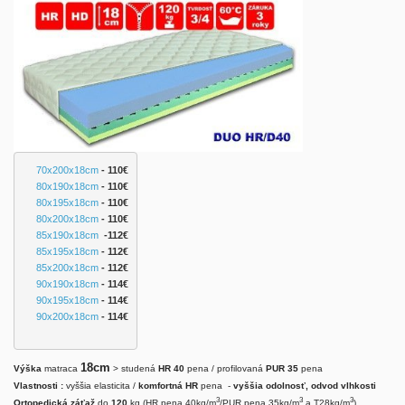
70x200x18cm
 - 110€
80x190x18cm
 - 110€
80x195x18cm
 - 110€
80x200x18cm
 - 110€
85x190x18cm
 -112€
85x195x18cm
 - 112€
85x200x18cm
- 112€
90x190x18cm
- 114€
90x195x18cm
 - 114€
90x200x18cm
 - 114
€
18cm
Výška
matraca
> studená
HR 40
pena / profilovaná
PUR 35
pena
Vlastnosti :
vyššia elasticita /
komfortná HR
pena -
vyššia odolnosť, odvod vlhkosti
3
3
3
Ortopedická záťaž
do
120
kg (HR pena 40kg/m
/PUR pena 35kg/m
a T28kg/m
)