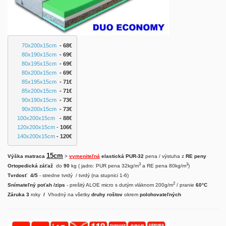
70x200x15cm
  - 68€
80x190x15cm
  - 69€
80x195x15cm
  - 69€
80x200x15cm
  - 69€
85x195x15cm
 - 71€
85x200x15cm
 - 71€
90x190x15cm
 - 73€
90x200x15cm
  - 73
€
100x200x15cm
   - 88
€
120x200x15cm
 - 
106€
140x200x15cm
 - 120€
15cm
Výška matraca
>
vymeniteľná
elastická PUR-32
pena / výstuha z
RE peny
3
3
Ortopedická záťaž
do
90
kg ( jadro: PUR pena 32kg/m
a RE pena 80kg/m
)
Tvrdosť 4/5
- stredne tvrdý / tvrdý (na stupnici 1-6)
2
Snímateľný poťah /zips
- prešitý ALOE micro s dutým vláknom 200g/m
/ pranie
60°C
Záruka 3
roky
/
Vhodný na všetky
druhy
roštov
okrem
polohovateľných